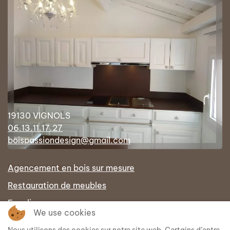
19130 VIGNOLS
06.13.11.17.27
boispassiondesign@gmail.com
Cuisines sur mesure
Agencement en bois sur mesure
Restauration de meubles
Escalier sur mesure
We use cookies
Portes intérieures sur mesure en bois